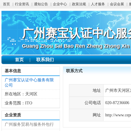
首页
|
行业资讯
|
通知公告
|
企业中心
|
政策法规
|
人才服务
|
会议会展
|
广州赛宝认证中心服
广州赛宝认证中心服
Guang Zhou Sai Bao Ren Zheng Zhong Xin 
Guang Zhou Sai Bao Ren Zheng Zhong Xin
首页
联系我们
|
基本信息
联系方式
广州赛宝认证中心服务有限
公司
地址
广州市天河区东
所在地区：
天河区
公司电话
020-87236606
业务范围：
ITO
企业资质
网址
http://www.cep
广州服务贸易与服务外包行