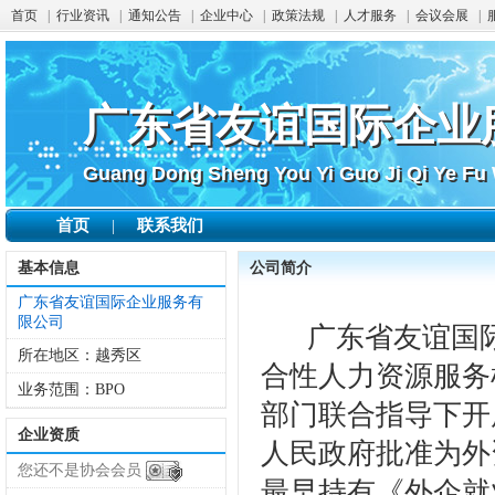
首页
|
行业资讯
|
通知公告
|
企业中心
|
政策法规
|
人才服务
|
会议会展
|
广东省友谊国际企业
广东省友谊国际企业
Guang Dong Sheng You Yi Guo Ji Qi Ye Fu
Guang Dong Sheng You Yi Guo Ji Qi Ye Fu
首页
联系我们
|
基本信息
公司简介
广东省友谊国际企业服务有
限公司
广东省友谊国
所在地区：
越秀区
合性人力资源服务
业务范围：
BPO
部门联合指导下开
企业资质
人民政府批准为外
您还不是协会会员
最早持有《外企就