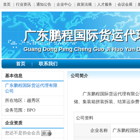
首页
|
行业资讯
|
通知公告
|
企业中心
|
政策法规
|
人才服务
|
会议会展
|
广东鹏程国际货运代
广东鹏程国际货运代
Guang Dong Peng Cheng Guo Ji Huo Yun Da
Guang Dong Peng Cheng Guo Ji Huo Yun Da
首页
联系我们
|
基本信息
公司简介
广东鹏程国际货运代理有限
公司
广东鹏程国际货运代理有限公司
所在地区：
越秀区
储、集装箱拼装拆装、结算运杂费
业务范围：
BPO
公司资料
企业资质
企业名称
广东鹏程国际
您还不是协会会员