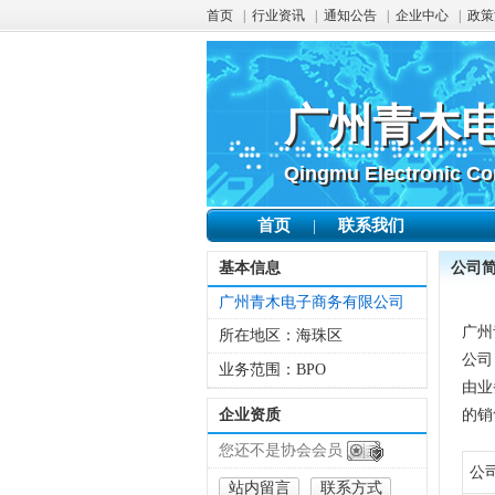
首页
|
行业资讯
|
通知公告
|
企业中心
|
政策
广州青木
广州青木
Qingmu Electronic Co
Qingmu Electronic Co
首页
联系我们
|
基本信息
公司
广州青木电子商务有限公司
广州
所在地区：
海珠区
公司
业务范围：
BPO
由业
企业资质
的销
您还不是协会会员
公
站内留言
联系方式